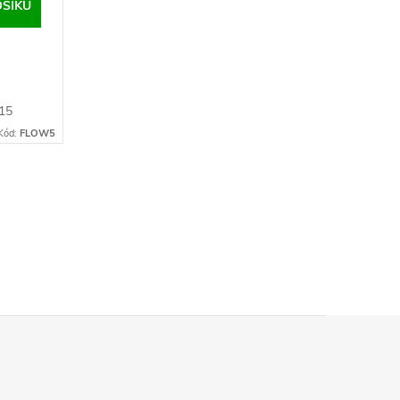
OŠÍKU
 15
ší test
Kód:
FLOW5