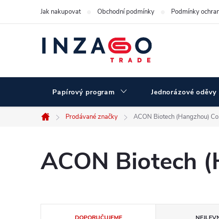
Přejít
Jak nakupovat
Obchodní podmínky
Podmínky ochran
na
obsah
Papírový program
Jednorázové oděvy
Prodávané značky
ACON Biotech (Hangzhou) Co.,
Domů
ACON Biotech (H
Ř
DOPORUČUJEME
NEJLEVN