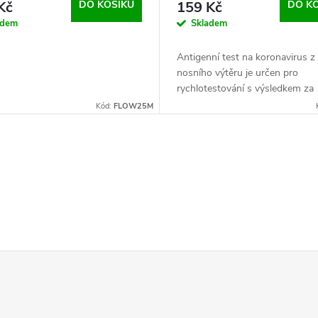
Kč
DO KOŠÍKU
159 Kč
DO K
adem
Skladem
Antigenní test na koronavirus z
nosního výtěru je určen pro
rychlotestování s výsledkem za
minut. Nejpřesnější a nejkvalitněj
Kód:
FLOW25M
na...