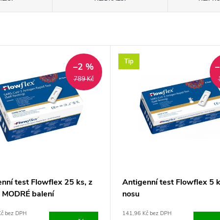
Tip
–2 %
789 Kč
nní test Flowflex 25 ks, z
Antigenní test Flowflex 5 k
- MODRÉ balení
nosu
Kč bez DPH
141,96 Kč bez DPH