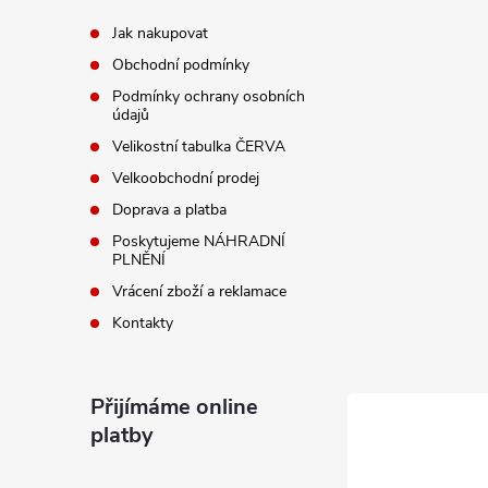
p
c
Jak nakupovat
í
Obchodní podmínky
a
Podmínky ochrany osobních
p
údajů
t
Velikostní tabulka ČERVA
r
í
Velkoobchodní prodej
v
Doprava a platba
k
Poskytujeme NÁHRADNÍ
PLNĚNÍ
y
Vrácení zboží a reklamace
v
Kontakty
ý
Přijímáme online
p
platby
i