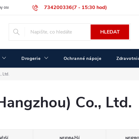
734200336(7 - 15:30 hod)
y osobních údajů
Velikostní tabulka ČERVA
Velkoobchodní prodej
HLEDAT
Drogerie
Ochranné nápoje
Zdravotnic
 Ltd.
angzhou) Co., Ltd.
ĚJŠÍ
NEJDRAŽŠÍ
NEJPR