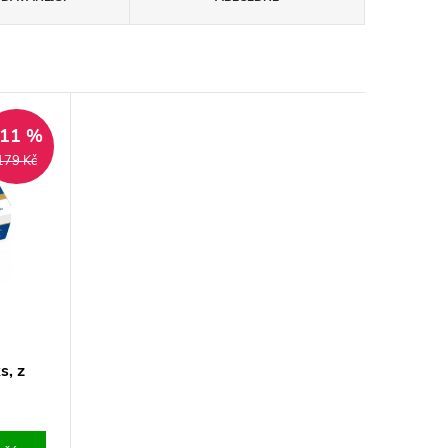
–11 %
179 Kč
s, z