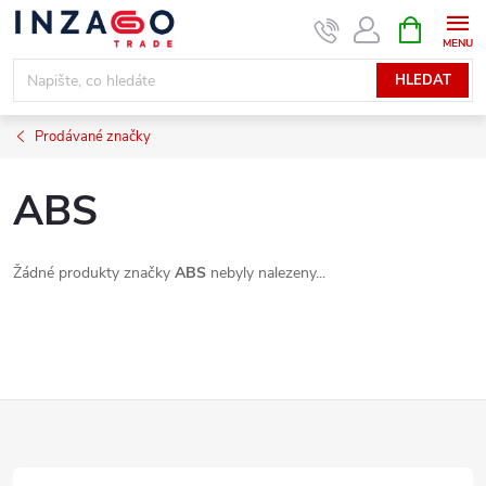
Přejít
NÁKUPNÍ
KOŠÍK
na
obsah
HLEDAT
Prodávané značky
ABS
Žádné produkty značky
ABS
nebyly nalezeny...
Z
á