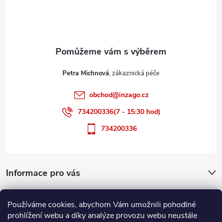
p
a
t
Petra Michnová
í
obchod
@
inzago.cz
734200336(7 - 15:30 hod)
734200336
Informace pro vás
Přijímáme online platby
Používáme cookies, abychom Vám umožnili pohodlné
prohlížení webu a díky analýze provozu webu neustále