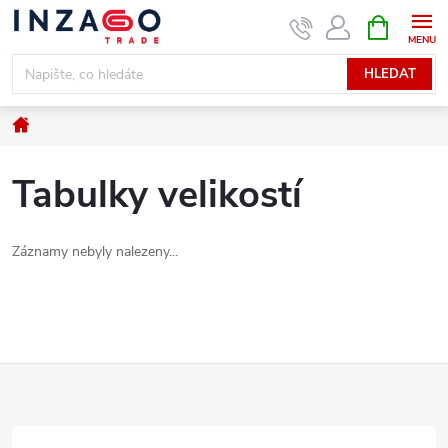
Přejít
NÁKUPNÍ
KOŠÍK
na
obsah
HLEDAT
Domů
Tabulky velikostí
Záznamy nebyly nalezeny...
Z
á