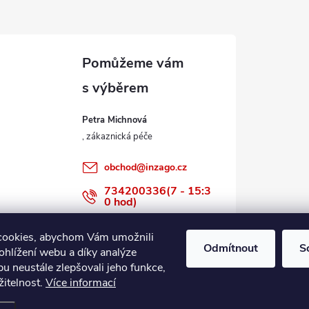
Petra Michnová
obchod
@
inzago.cz
734200336(7 - 15:3
0 hod)
734200336
cookies, abychom Vám umožnili
Odmítnout
S
ohlížení webu a díky analýze
u neustále zlepšovali jeho funkce,
žitelnost.
Více informací