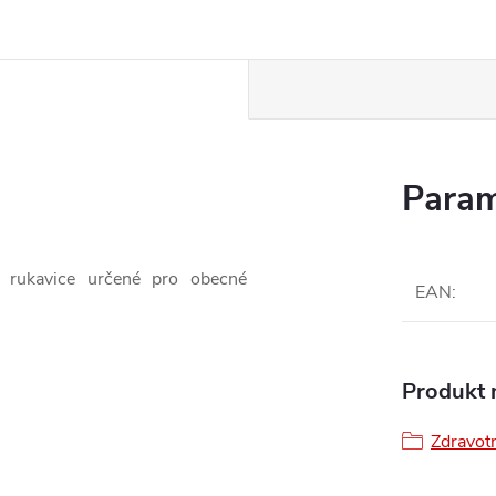
Param
 rukavice určené pro obecné
EAN
:
Produkt n
Zdravotn