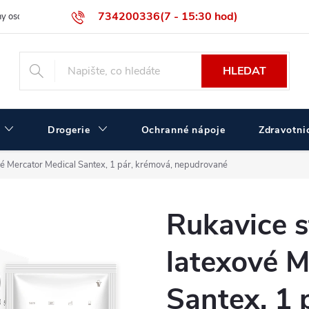
734200336(7 - 15:30 hod)
y osobních údajů
Velikostní tabulka ČERVA
Velkoobchodní prodej
HLEDAT
Drogerie
Ochranné nápoje
Zdravotnic
xové Mercator Medical Santex, 1 pár, krémová, nepudrované
Rukavice st
latexové M
Santex, 1 