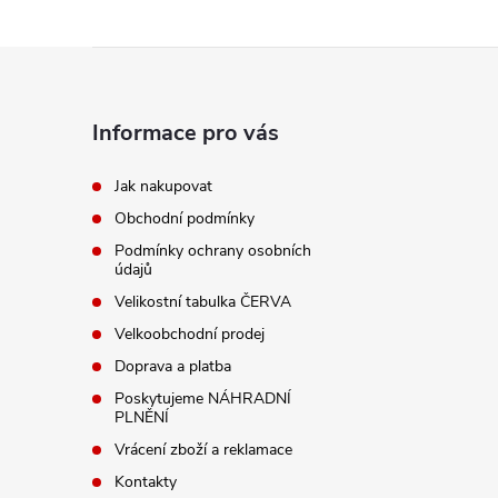
Z
á
Informace pro vás
p
Jak nakupovat
Obchodní podmínky
a
Podmínky ochrany osobních
údajů
t
Velikostní tabulka ČERVA
í
Velkoobchodní prodej
Doprava a platba
Poskytujeme NÁHRADNÍ
PLNĚNÍ
Vrácení zboží a reklamace
Kontakty