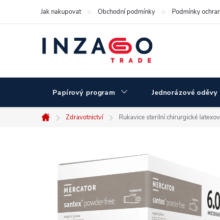
Přejít
Jak nakupovat
Obchodní podmínky
Podmínky ochran
na
obsah
Papírový program
Jednorázové oděvy
Zdravotnictví
Rukavice sterilní chirurgické late
Domů