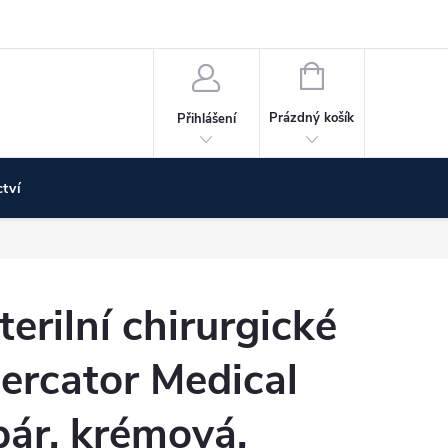
Doprava a platba
Poskytujeme NÁHRADNÍ PLNĚNÍ
Vrácení z
NÁKUPNÍ
KOŠÍK
Prázdný košík
Přihlášení
tví
erilní chirurgické
ercator Medical
pár, krémová,