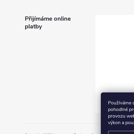
Přijímáme online
platby
Používáme 
pohodlné pr
provozu web
výkon a pou