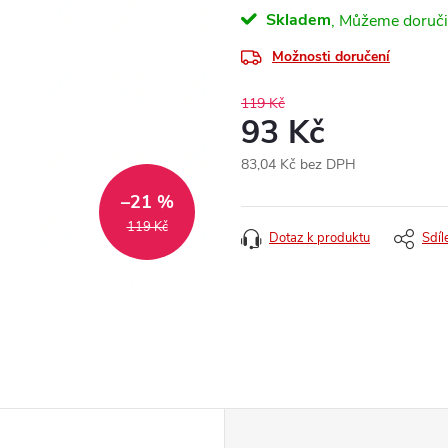
Skladem
Možnosti doručení
119 Kč
93 Kč
83,04 Kč bez DPH
Měrná
–21 %
cena:
119 Kč
Dotaz k produktu
Sdíl