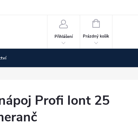
Doprava a platba
Poskytujeme NÁHRADNÍ PLNĚNÍ
Vrácení z
NÁKUPNÍ
KOŠÍK
Prázdný košík
Přihlášení
tví
ápoj Profi Iont 25
meranč