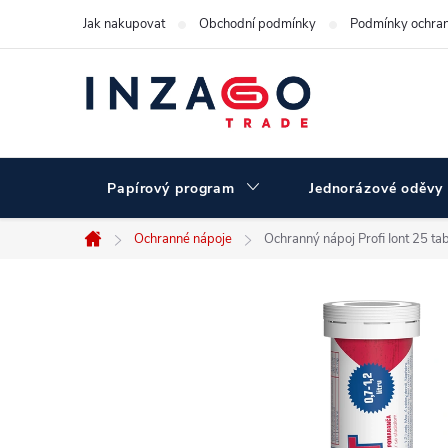
Přejít
Jak nakupovat
Obchodní podmínky
Podmínky ochran
na
obsah
Papírový program
Jednorázové oděvy
Ochranné nápoje
Ochranný nápoj Profi Iont 25 ta
Domů