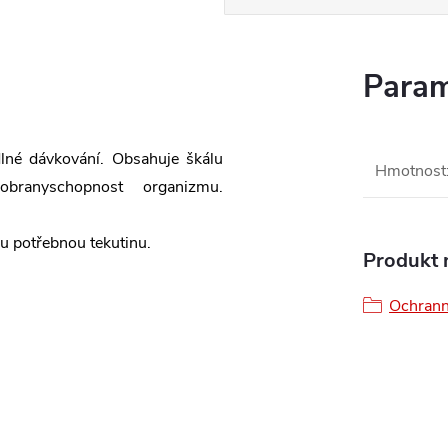
Param
dlné dávkování. Obsahuje škálu
Hmotnost
obranyschopnost organizmu.
lu potřebnou tekutinu.
Produkt n
Ochrann