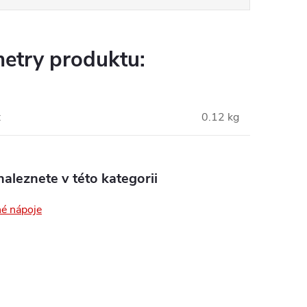
etry produktu:
:
0.12 kg
aleznete v této kategorii
é nápoje