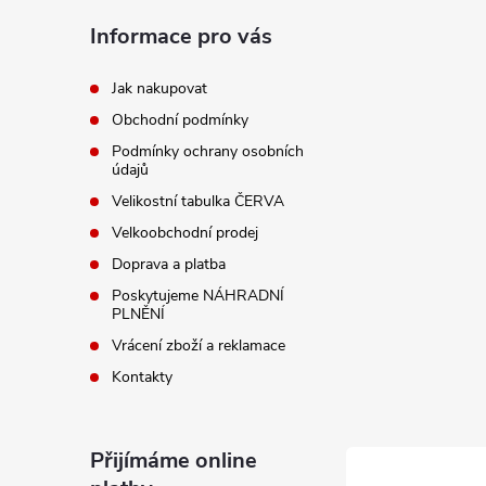
á
Informace pro vás
p
Jak nakupovat
Obchodní podmínky
a
Podmínky ochrany osobních
údajů
t
Velikostní tabulka ČERVA
í
Velkoobchodní prodej
Doprava a platba
Poskytujeme NÁHRADNÍ
PLNĚNÍ
Vrácení zboží a reklamace
Kontakty
Přijímáme online