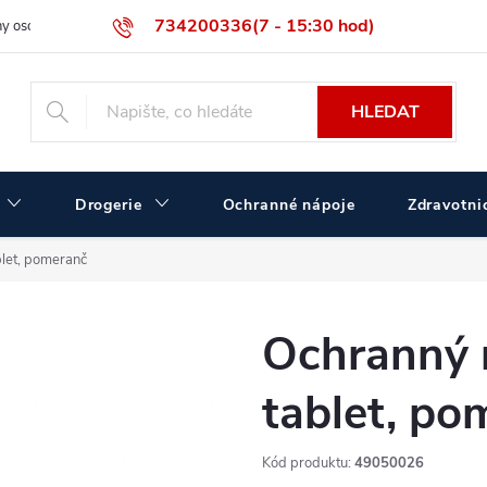
734200336(7 - 15:30 hod)
y osobních údajů
Velikostní tabulka ČERVA
Velkoobchodní prodej
HLEDAT
Drogerie
Ochranné nápoje
Zdravotnic
blet, pomeranč
Ochranný n
tablet, po
Kód produktu:
49050026