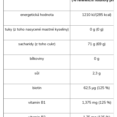
(% referenční hodnoty příj
energetická hodnota
1210 kJ/(285 kcal)
tuky (z toho nasycené mastné kyseliny)
0 g (0 g)
sacharidy (z toho cukr)
71 g (69 g)
bílkoviny
0 g
sůl
2,3 g
biotin
62,5 µg (125 %)
vitamin B1
1,375 mg (125 %)