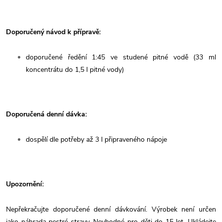
Doporučený návod k přípravě:
doporučené ředění 1:45 ve studené pitné vodě (33 ml
koncentrátu do 1,5 l pitné vody)
Doporučená denní dávka:
dospělí dle potřeby až 3 l připraveného nápoje
Upozornění:
Nepřekračujte doporučené denní dávkování. Výrobek není určen
jako náhrada pestré stravy. Nevhodné pro děti do 15 let. Ukládejte