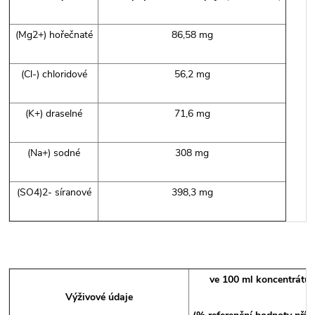
(Mg2+) hořečnaté
86,58 mg
(Cl-) chloridové
56,2 mg
(K+) draselné
71,6 mg
(Na+) sodné
308 mg
(SO4)2- síranové
398,3 mg
ve 100 ml koncentrátu
Výživové údaje