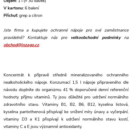
Objem:
1 l (= 30 dávek)
V kartonu:
6 balení
Příchuť:
grep a citron
Jste firma a kupujete ochranné nápoje pro své zaměstnance
pravidelně? Kontaktuje nás pro
velkoobchodní podmínky
na
obchod@inzago.cz
.
Koncentrát k přípravě středně mineralizovaného ochranného
nealkoholického nápoje. Konzumací 1,5 l nápoje připraveného dle
návodu doplníte do organizmu 41 % doporučené denní referenční
hodnoty příjmu vitaminů. Ty jsou důležité pro udržení normálního
zdravotního stavu. Vitaminy B1, B2, B6, B12, kyselina listová,
kyselina pantothenová přispívají ke snížení míry únavy a vyčerpání,
vitaminy D3 a K1 přispívají k udržení normálního stavu kostí,
vitaminy C a E jsou významné antioxidanty.