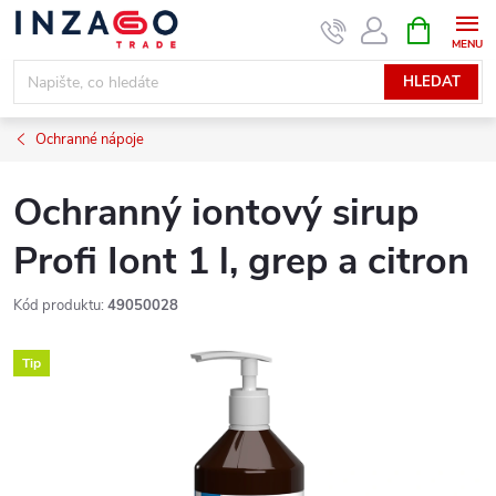
Přejít
NÁKUPNÍ
KOŠÍK
na
obsah
HLEDAT
Ochranné nápoje
Ochranný iontový sirup
Profi Iont 1 l, grep a citron
Kód produktu:
49050028
Tip