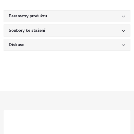
Parametry produktu
Soubory ke stažení
Diskuse
Z
á
p