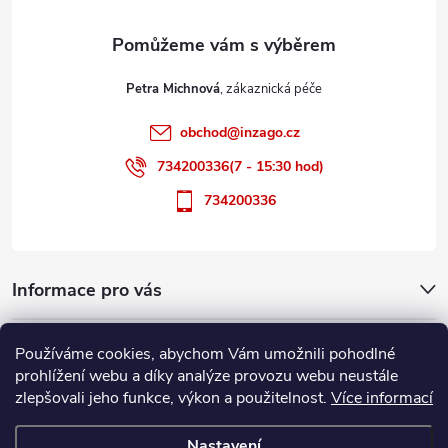
a
t
Petra Michnová
í
obchod
@
inzago.cz
734200336(7 - 15:30 hod)
734200336
Informace pro vás
Přijímáme online platby
Používáme cookies, abychom Vám umožnili pohodlné
prohlížení webu a díky analýze provozu webu neustále
zlepšovali jeho funkce, výkon a použitelnost.
Více informací
Nastavení