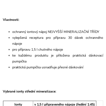
Vlastnosti:
ochranný iontový nápoj NEJVYŠŠÍ MINERALIZAČNÍ TŘÍDY
vylepšená receptura pro přípravu 30 dávek ochranného
nápoje
pro přípravu 1,5 l chutného nápoje
ke každému produktu je přiložena praktická dávkovací
pumpička
praktická pumpička usnadňuje přesné dávkování
Vybrané ionty střední mineralizace:
Ionty
v 1,5 l připraveného nápoje (ředění 1:45)