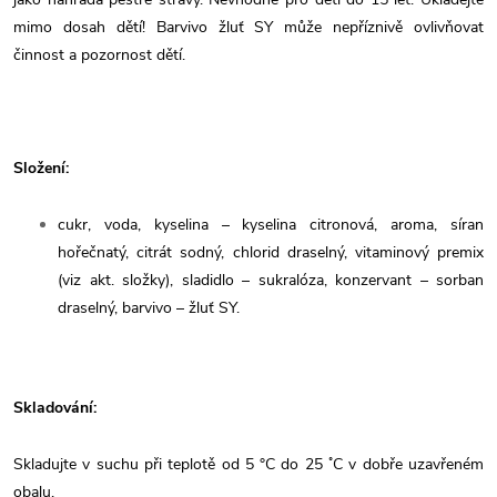
mimo dosah dětí! Barvivo žluť SY může nepříznivě ovlivňovat
činnost a pozornost dětí.
Složení:
cukr, voda, kyselina – kyselina citronová, aroma, síran
hořečnatý, citrát sodný, chlorid draselný, vitaminový premix
(viz akt. složky), sladidlo – sukralóza, konzervant – sorban
draselný, barvivo – žluť SY.
Skladování:
Skladujte v suchu při teplotě od 5 °C do 25 ˚C v dobře uzavřeném
obalu.