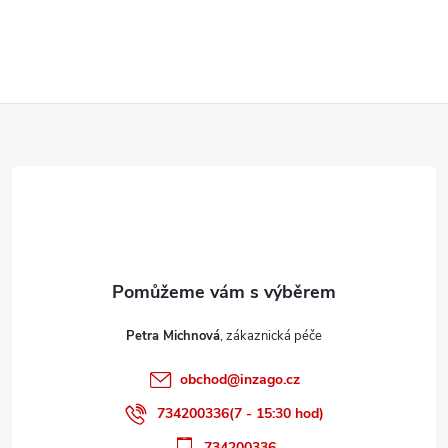
Z
á
p
a
t
Petra Michnová
í
obchod
@
inzago.cz
734200336(7 - 15:30 hod)
734200336