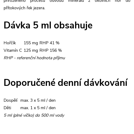
přirozeného procesu odvodu minerálů z okolních hor do
přítokových řek jezera.
Dávka 5 ml obsahuje
Hořčík
155 mg
RHP 41 %
Vitamín C
125 mg
RHP 156 %
RHP - referenční hodnota příjmu
Doporučené denní dávkování
Dospělí
max. 3 x 5 ml / den
Děti
max. 1 x 5 ml / den
5 ml (plné víčko) do 500 ml vody