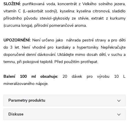
SLOŽENÍ:
purifikovaná voda, koncentrát z Velkého solného jezera,
vitamín C (L-askorbát sodný), kyselina: kyselina citronová, sladidlo
přírodního původu steviol-glykosidy ze stévie, extrakt z kurkumy
(curcuma longa), přírodní pomerančové aroma.
UPOZORNĚNÍ:
Není určeno jako náhrada pestré stravy a pro děti
do 3 let. Není vhodné pro kardiaky a hypertoniky. Nepřekračujte
doporučené denní dávkování. Ukládejte mimo dosah dětí, v suchu a
temnu, při pokojové teplotě. Před použitím protřepat.
Balení 100 ml obsahuje:
20 dávek pro výrobu 10 L
mineralizovaného nápoje.
Parametry produktu
Diskuse