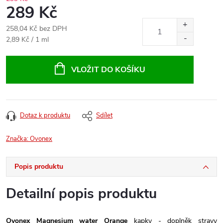
289 Kč
258,04 Kč bez DPH
Měrná
2,89 Kč / 1 ml
cena:
VLOŽIT DO KOŠÍKU
Dotaz k produktu
Sdílet
Značka:
Ovonex
Popis produktu
Detailní popis produktu
Ovonex Magnesium water Orange
kapky - doplněk stravy