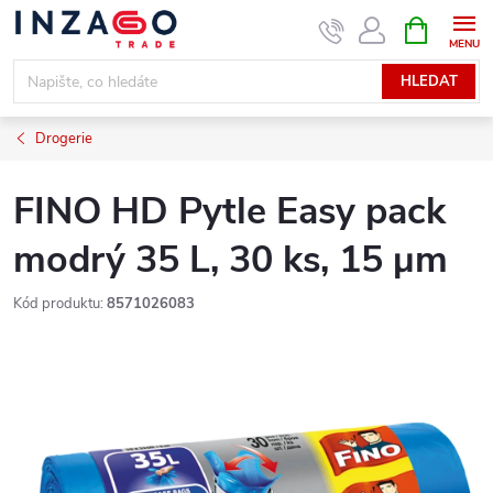
Přejít
NÁKUPNÍ
KOŠÍK
na
obsah
HLEDAT
Drogerie
FINO HD Pytle Easy pack
modrý 35 L, 30 ks, 15 μm
Kód produktu:
8571026083