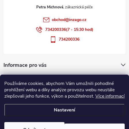
t
Petra Michnová
í
obchod
@
inzago.cz
734200336(7 - 15:30 hod)
734200336
Informace pro vás
Přijímáme online platby
Používáme cookies, abychom Vám umožnili pohodlné
prohlížení webu a díky analýze provozu webu neustále
zlepšovali jeho funkce, výkon a použitelnost.
Více informací
Nastavení
Copyright 2026
Inzago.cz
. Všechna práva vyhrazena.
Upravit nastavení
cookies