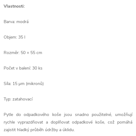
Vlastnosti:
Barva: modrá
Objem: 35 l
Rozměr: 50
× 55 cm
Počet v balení: 30 ks
Síla: 15 µm (mikronů)
Typ: zatahovací
Pytle do odpadkového koše jsou snadno použitelné, umožňují
rychle vyprazdňovat a doplňovat odpadkové koše, což pomáhá
zajistit hladký průběh údržby a úklidu.