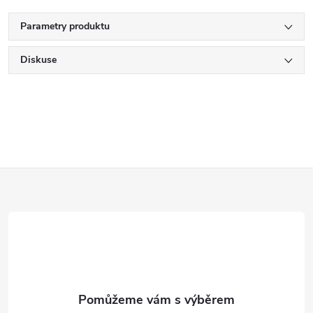
Parametry produktu
Diskuse
Z
á
p
a