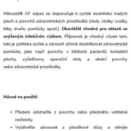
Mikrozid® AF wipes se doporučuje k rychlé dezinfekci malých
ploch a povrchů zdravotnických prostředků (stoly, stolky, vozíky,
kliky, dveře, pomůcky apod.).
Obzvláště vhodné pro oblasti se
zvýšeným infekčním rizikem.
Přípravek je vhodný všude tam,
kde je potřeba rychle a zároveň účinně dezinfikovat zdravotnické
pomůcky, jako např:
povrchy v blízkosti pacientů,
kontaktní
plochy,
vyšetřovny, o
perační stoly a okolní povrchy
nebo
zdravotnické prostředky.
Návod na použití:
Předem odstraňte z povrchu nebo předmětu viditelné
nečistoty.
Vytáhněte ubrousek z plastikové dózy a stírejte