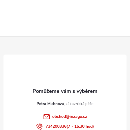
Z
á
p
a
t
Petra Michnová
í
obchod
@
inzago.cz
734200336(7 - 15:30 hod)