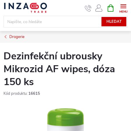
Přejít
NÁKUPNÍ
KOŠÍK
na
obsah
HLEDAT
Drogerie
Dezinfekční ubrousky
Mikrozid AF wipes, dóza
150 ks
Kód produktu:
16615