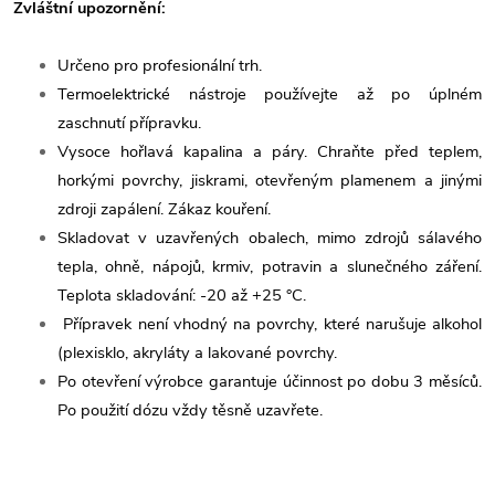
Zvláštní upozornění:
Určeno pro profesionální trh.
Termoelektrické nástroje používejte až po úplném
zaschnutí přípravku.
Vysoce hořlavá kapalina a páry. Chraňte před teplem,
horkými povrchy, jiskrami, otevřeným plamenem a jinými
zdroji zapálení. Zákaz kouření.
Skladovat v uzavřených obalech, mimo zdrojů sálavého
tepla, ohně, nápojů, krmiv, potravin a slunečného záření.
Teplota skladování: -20 až +25 °C.
Přípravek není vhodný na povrchy, které narušuje alkohol
(plexisklo, akryláty a lakované povrchy.
Po otevření výrobce garantuje účinnost po dobu 3 měsíců.
Po použití dózu vždy těsně uzavřete.